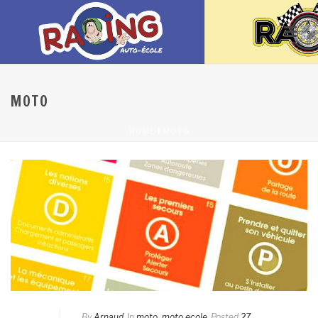
MOTO
/
HOME
MOTO
By
Arnaud
In
moto
,
moto ecole
Posted
27