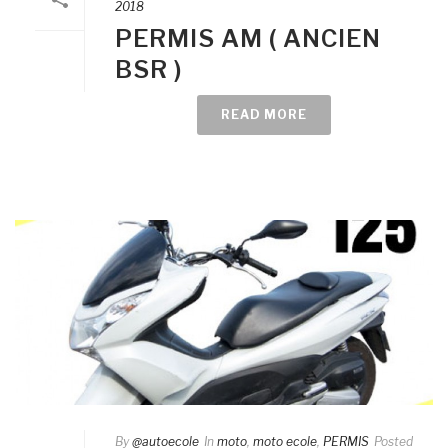
2018
PERMIS AM ( ANCIEN
BSR )
READ MORE
By
@autoecole
In
moto
,
moto ecole
,
PERMIS
Posted