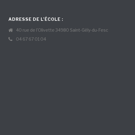
ADRESSE DE L’ÉCOLE :
40 rue de l'Olivette 34980 Saint-Gély-du-Fesc
04 67 67 01 04